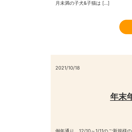
月未満の子犬&子猫は […]
2021/10/18
年末
例年通り、12/10～1/11のご新